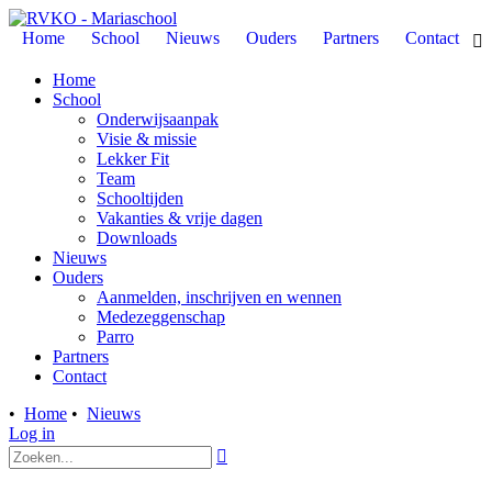
Home
School
Nieuws
Ouders
Partners
Contact

Home
School
Onderwijsaanpak
Visie & missie
Lekker Fit
Team
Schooltijden
Vakanties & vrije dagen
Downloads
Nieuws
Ouders
Aanmelden, inschrijven en wennen
Medezeggenschap
Parro
Partners
Contact
•
Home
•
Nieuws
Log in
