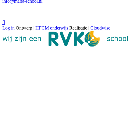
info@maria-school.nl

Log in
Ontwerp |
HFCM onderwijs
Realisatie |
Cloudwise