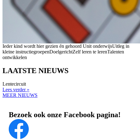
Ieder kind wordt hier gezien én gehoord
Unit onderwijs
Uitleg in
kleine instructiegroepen
Doelgericht
Zelf leren te leren
Talenten
ontwikkelen
LAATSTE NIEUWS
Lentecircuit
Lees verder »
MEER NIEUWS
Bezoek ook onze Facebook pagina!