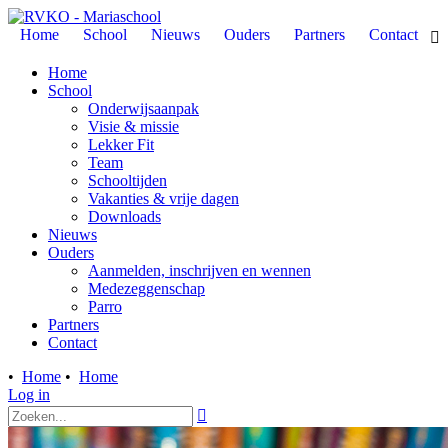
Home
School
Nieuws
Ouders
Partners
Contact

Home
School
Onderwijsaanpak
Visie & missie
Lekker Fit
Team
Schooltijden
Vakanties & vrije dagen
Downloads
Nieuws
Ouders
Aanmelden, inschrijven en wennen
Medezeggenschap
Parro
Partners
Contact
•
Home
•
Home
Log in
