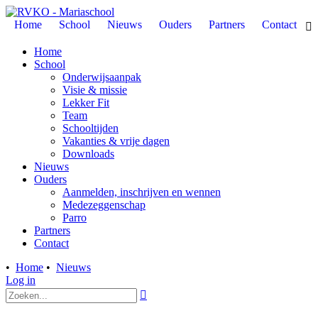
Home
School
Nieuws
Ouders
Partners
Contact

Home
School
Onderwijsaanpak
Visie & missie
Lekker Fit
Team
Schooltijden
Vakanties & vrije dagen
Downloads
Nieuws
Ouders
Aanmelden, inschrijven en wennen
Medezeggenschap
Parro
Partners
Contact
•
Home
•
Nieuws
Log in
