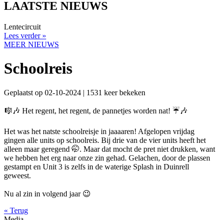
LAATSTE NIEUWS
Lentecircuit
Lees verder »
MEER NIEUWS
Schoolreis
Geplaatst op 02-10-2024 | 1531 keer bekeken
🎼🎶 Het regent, het regent, de pannetjes worden nat! ☔️🎶
Het was het natste schoolreisje in jaaaaren! Afgelopen vrijdag
gingen alle units op schoolreis. Bij drie van de vier units heeft het
alleen maar geregend 🤭. Maar dat mocht de pret niet drukken, want
we hebben het erg naar onze zin gehad. Gelachen, door de plassen
gestampt en Unit 3 is zelfs in de waterige Splash in Duinrell
geweest.
Nu al zin in volgend jaar 😉
« Terug
Media