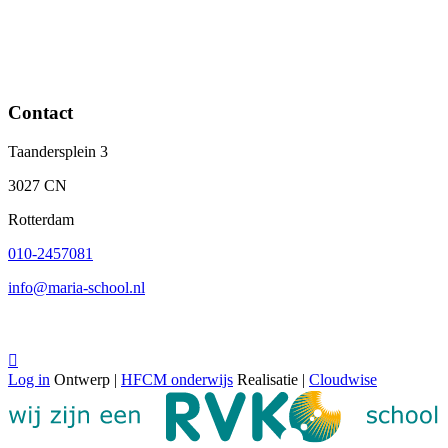
Contact
Taandersplein 3
3027 CN
Rotterdam
010-2457081
info@maria-school.nl

Log in
Ontwerp |
HFCM onderwijs
Realisatie |
Cloudwise