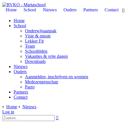
Home
School
Nieuws
Ouders
Partners
Contact

Home
School
Onderwijsaanpak
Visie & missie
Lekker Fit
Team
Schooltijden
Vakanties & vrije dagen
Downloads
Nieuws
Ouders
Aanmelden, inschrijven en wennen
Medezeggenschap
Parro
Partners
Contact
•
Home
•
Nieuws
Log in
